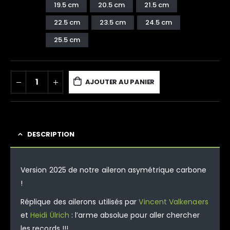
19.5 cm
20.5 cm
21.5 cm
22.5 cm
23.5 cm
24.5 cm
25.5 cm
AJOUTER AU PANIER
DESCRIPTION
Version 2025 de notre aileron asymétrique carbone
!
Réplique des ailerons utilisés par
Vincent Valkenaers
et
Heidi Ülrich
: l’arme absolue pour aller chercher
les records !!!