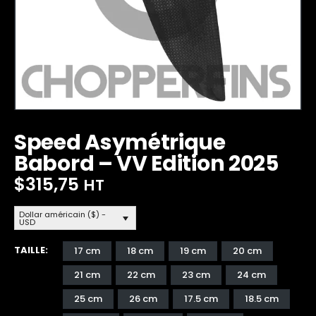
Speed Asymétrique
Babord – VV Edition 2025
$
315,75
HT
Dollar américain ($) -
USD
TAILLE
17 cm
18 cm
19 cm
20 cm
21 cm
22 cm
23 cm
24 cm
25 cm
26 cm
17.5 cm
18.5 cm