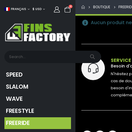
BOUTIQUE
FREERID
0
FRANÇAIS
$ USD
Aucun produit ne 
SERVICE
Besoin d'
SPEED
N'hésitez 
cas de dout
SLALOM
besoin d'i
complément
WAVE
FREESTYLE
FREERIDE