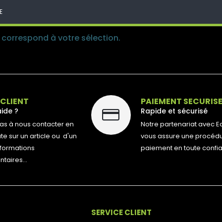
E
correspond à votre sélection.
 CLIENT
PAIEMENT SECURIS
aide ?
Rapide et sécurisé
pas à nous contacter en
Notre partenariat avec E
e sur un article ou d'un
vous assure une procéd
nformations
paiement en toute confi
aires...
SERVICE CLIENT