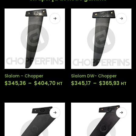
Slalom – Chopper
Slalom DW- Chopper
$
345,36
–
$
404,70
$
345,17
–
$
365,93
HT
HT