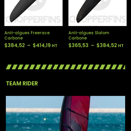
Anti-algues Freerace
Anti-algues Slalom
Carbone
Carbone
$
384,52
–
$
414,19
$
365,53
–
$
384,52
HT
HT
TEAM RIDER